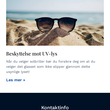
Beskyttelse mot UV-lys
Når du velger solbriller bør du forsikre deg om at du
velger det glasset som ikke slipper gjennom dette
usynlige lyset!
Les mer »
Kontaktinfo