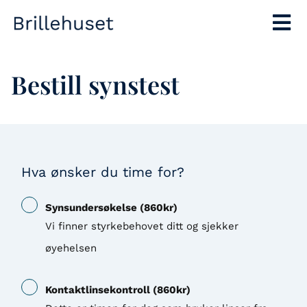
Bestill synstest
Hva ønsker du time for?
Synsundersøkelse
(
860
kr)
Vi finner styrkebehovet ditt og sjekker
øyehelsen
Kontaktlinsekontroll
(
860
kr)