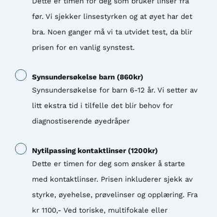
Dette er timen for deg som bruker linser fra
før. Vi sjekker linsestyrken og at øyet har det
bra. Noen ganger må vi ta utvidet test, da blir
prisen for en vanlig synstest.
Synsundersøkelse barn
(
860
kr)
Synsundersøkelse for barn 6-12 år. Vi setter av
litt ekstra tid i tilfelle det blir behov for
diagnostiserende øyedråper
Nytilpassing kontaktlinser
(
1200
kr)
Dette er timen for deg som ønsker å starte
med kontaktlinser. Prisen inkluderer sjekk av
styrke, øyehelse, prøvelinser og opplæring. Fra
kr 1100,- Ved toriske, multifokale eller